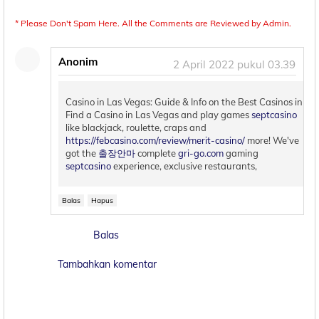
* Please Don't Spam Here. All the Comments are Reviewed by Admin.
Anonim
2 April 2022 pukul 03.39
Casino in Las Vegas: Guide & Info on the Best Casinos in
Find a Casino in Las Vegas and play games
septcasino
like blackjack, roulette, craps and
https://febcasino.com/review/merit-casino/
more! We've
got the
출장안마
complete
gri-go.com
gaming
septcasino
experience, exclusive restaurants,
Balas
Hapus
Balas
Tambahkan komentar