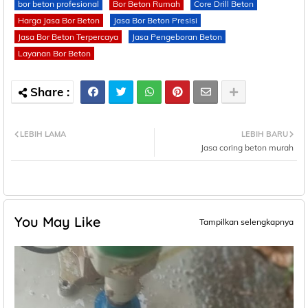
bor beton profesional
Bor Beton Rumah
Core Drill Beton
Harga Jasa Bor Beton
Jasa Bor Beton Presisi
Jasa Bor Beton Terpercaya
Jasa Pengeboran Beton
Layanan Bor Beton
LEBIH LAMA
LEBIH BARU
Jasa coring beton murah
You May Like
Tampilkan selengkapnya