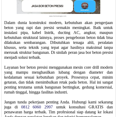
Dalam dunia konstruksi modern, kebutuhan akan pengerjaan
beton yang rapi dan presisi semakin meningkat. Baik untuk
instalasi pipa, kabel listrik, ducting AC, angkur, maupun
kebutuhan struktural lainnya, proses pengeboran beton tidak bisa
dilakukan sembarangan. Dibutuhkan tenaga ahli, peralatan
khusus, serta teknik yang tepat agar hasilnya maksimal tanpa
merusak struktur bangunan. Di sinilah peran jasa bor beton presisi
menjadi solusi terbaik.
Layanan bor beton presisi menggunakan mesin core drill modern
yang mampu menghasilkan lubang dengan diameter dan
kedalaman sesuai kebutuhan proyek. Prosesnya cepat, minim
getaran, dan tidak menimbulkan retak pada beton. Hal ini sangat
penting terutama untuk bangunan bertingkat, gedung komersial,
rumah tinggal, hingga fasilitas industri.
Jangan tunda pekerjaan penting Anda. Hubungi kami sekarang
juga di
0812 6060 2997
untuk konsultasi GRATIS dan
penawaran harga terbaik. Tim profesional siap datang ke lokasi
Anda dengan peralatan lengkap dan teknisi berpengalaman.