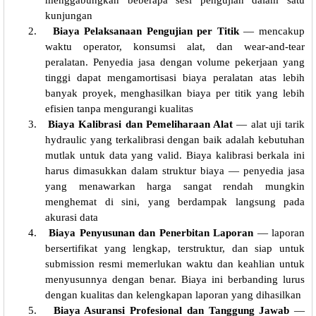
menggabungkan beberapa sesi pengujian dalam satu
kunjungan
2.
Biaya Pelaksanaan Pengujian per Titik
— mencakup
waktu operator, konsumsi alat, dan wear-and-tear
peralatan. Penyedia jasa dengan volume pekerjaan yang
tinggi dapat mengamortisasi biaya peralatan atas lebih
banyak proyek, menghasilkan biaya per titik yang lebih
efisien tanpa mengurangi kualitas
3.
Biaya Kalibrasi dan Pemeliharaan Alat
— alat uji tarik
hydraulic yang terkalibrasi dengan baik adalah kebutuhan
mutlak untuk data yang valid. Biaya kalibrasi berkala ini
harus dimasukkan dalam struktur biaya — penyedia jasa
yang menawarkan harga sangat rendah mungkin
menghemat di sini, yang berdampak langsung pada
akurasi data
4.
Biaya Penyusunan dan Penerbitan Laporan
— laporan
bersertifikat yang lengkap, terstruktur, dan siap untuk
submission resmi memerlukan waktu dan keahlian untuk
menyusunnya dengan benar. Biaya ini berbanding lurus
dengan kualitas dan kelengkapan laporan yang dihasilkan
5.
Biaya Asuransi Profesional dan Tanggung Jawab
—