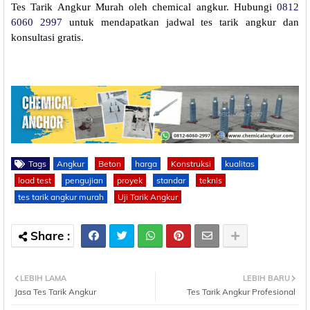
Tes Tarik Angkur Murah
oleh chemical angkur. Hubungi
0812
6060 2997
untuk mendapatkan jadwal tes tarik angkur dan
konsultasi gratis.
Tags
Angkur
Beton
harga
Konstruksi
kualitas
load test
pengujian
proyek
standar
teknis
tes tarik angkur murah
Uji Tarik Angkur
LEBIH LAMA
LEBIH BARU
Jasa Tes Tarik Angkur
Tes Tarik Angkur Profesional