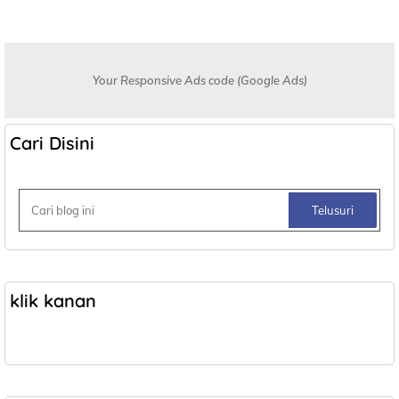
Your Responsive Ads code (Google Ads)
Cari Disini
klik kanan