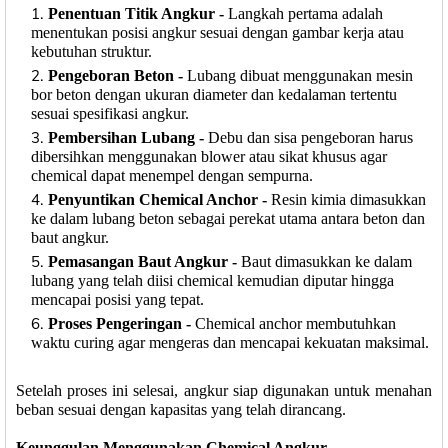
Penentuan Titik Angkur -
Langkah pertama adalah
menentukan posisi angkur sesuai dengan gambar kerja atau
kebutuhan struktur.
Pengeboran Beton -
Lubang dibuat menggunakan mesin
bor beton dengan ukuran diameter dan kedalaman tertentu
sesuai spesifikasi angkur.
Pembersihan Lubang -
Debu dan sisa pengeboran harus
dibersihkan menggunakan blower atau sikat khusus agar
chemical dapat menempel dengan sempurna.
Penyuntikan Chemical Anchor -
Resin kimia dimasukkan
ke dalam lubang beton sebagai perekat utama antara beton dan
baut angkur.
Pemasangan Baut Angkur -
Baut dimasukkan ke dalam
lubang yang telah diisi chemical kemudian diputar hingga
mencapai posisi yang tepat.
Proses Pengeringan -
Chemical anchor membutuhkan
waktu curing agar mengeras dan mencapai kekuatan maksimal.
Setelah proses ini selesai, angkur siap digunakan untuk menahan
beban sesuai dengan kapasitas yang telah dirancang.
Keunggulan Menggunakan Chemical Angkur