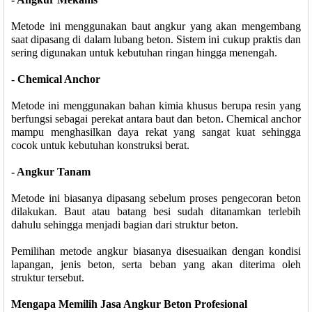
Metode ini menggunakan baut angkur yang akan mengembang
saat dipasang di dalam lubang beton. Sistem ini cukup praktis dan
sering digunakan untuk kebutuhan ringan hingga menengah.
- Chemical Anchor
Metode ini menggunakan bahan kimia khusus berupa resin yang
berfungsi sebagai perekat antara baut dan beton. Chemical anchor
mampu menghasilkan daya rekat yang sangat kuat sehingga
cocok untuk kebutuhan konstruksi berat.
- Angkur Tanam
Metode ini biasanya dipasang sebelum proses pengecoran beton
dilakukan. Baut atau batang besi sudah ditanamkan terlebih
dahulu sehingga menjadi bagian dari struktur beton.
Pemilihan metode angkur biasanya disesuaikan dengan kondisi
lapangan, jenis beton, serta beban yang akan diterima oleh
struktur tersebut.
Mengapa Memilih Jasa Angkur Beton Profesional