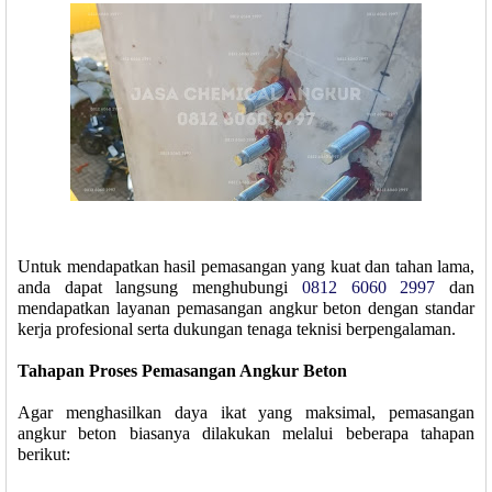
Untuk mendapatkan hasil pemasangan yang kuat dan tahan lama,
anda dapat langsung menghubungi
0812 6060 2997
dan
mendapatkan layanan pemasangan angkur beton dengan standar
kerja profesional serta dukungan tenaga teknisi berpengalaman.
Tahapan Proses Pemasangan Angkur Beton
Agar menghasilkan daya ikat yang maksimal, pemasangan
angkur beton biasanya dilakukan melalui beberapa tahapan
berikut: