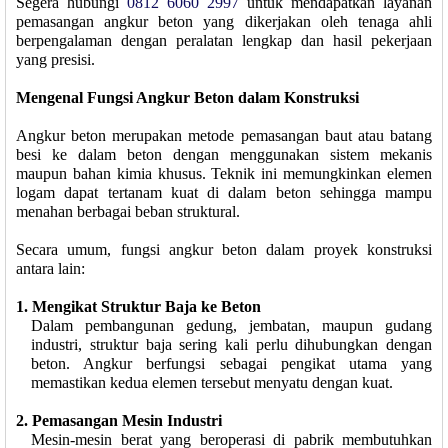
Segera hubungi
0812 6060 2997
untuk mendapatkan layanan
pemasangan angkur beton yang dikerjakan oleh tenaga ahli
berpengalaman dengan peralatan lengkap dan hasil pekerjaan
yang presisi.
Mengenal Fungsi Angkur Beton dalam Konstruksi
Angkur beton merupakan metode pemasangan baut atau batang
besi ke dalam beton dengan menggunakan sistem mekanis
maupun bahan kimia khusus. Teknik ini memungkinkan elemen
logam dapat tertanam kuat di dalam beton sehingga mampu
menahan berbagai beban struktural.
Secara umum, fungsi angkur beton dalam proyek konstruksi
antara lain:
1. Mengikat Struktur Baja ke Beton
Dalam pembangunan gedung, jembatan, maupun gudang
industri, struktur baja sering kali perlu dihubungkan dengan
beton. Angkur berfungsi sebagai pengikat utama yang
memastikan kedua elemen tersebut menyatu dengan kuat.
2. Pemasangan Mesin Industri
Mesin-mesin berat yang beroperasi di pabrik membutuhkan