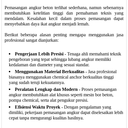
Pemasangan angkur beton terlihat sederhana, namun sebenarnya
membutuhkan ketelitian tinggi dan pemahaman teknis yang
mendalam. Kesalahan kecil dalam proses pemasangan dapat
menyebabkan daya ikat angkur menjadi lemah.
Berikut beberapa alasan penting mengapa menggunakan jasa
profesional sangat dianjurkan:
Pengerjaan Lebih Presisi -
Tenaga ahli memahami teknik
pengeboran yang tepat sehingga lubang angkur memiliki
kedalaman dan diameter yang sesuai standar.
Menggunakan Material Berkualitas -
Jasa profesional
biasanya menggunakan chemical anchor berkualitas tinggi
yang sudah teruji kekuatannya.
Peralatan Lengkap dan Modern -
Proses pemasangan
angkur membutuhkan alat khusus seperti mesin bor beton,
pompa chemical, serta alat pengukur presisi.
Efisiensi Waktu Proyek -
Dengan pengalaman yang
dimiliki, pekerjaan pemasangan angkur dapat diselesaikan lebih
cepat tanpa mengurangi kualitas hasilnya.