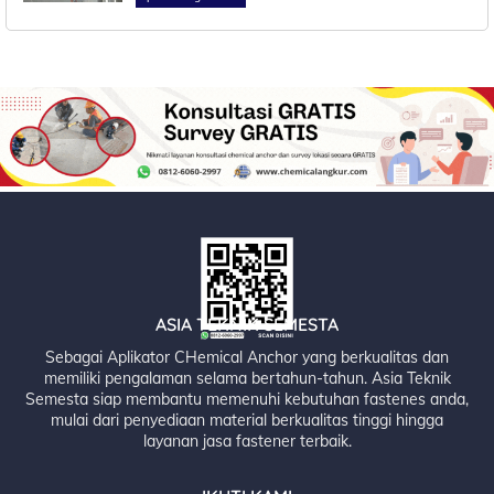
ASIA TEKNIK SEMESTA
Sebagai Aplikator CHemical Anchor yang berkualitas dan
memiliki pengalaman selama bertahun-tahun. Asia Teknik
Semesta siap membantu memenuhi kebutuhan fastenes anda,
mulai dari penyediaan material berkualitas tinggi hingga
layanan jasa fastener terbaik.