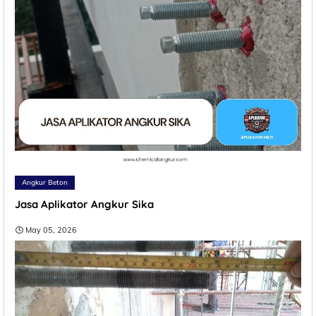
Angkur Beton
Jasa Aplikator Angkur Sika
May 05, 2026