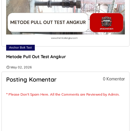
Anchor Bolt Test
Metode Pull Out Test Angkur
May 02, 2026
Posting Komentar
0 Komentar
* Please Don't Spam Here. All the Comments are Reviewed by Admin.