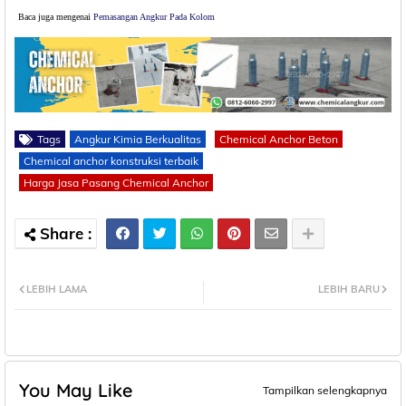
Baca juga mengenai
Pemasangan Angkur Pada Kolom
Tags
Angkur Kimia Berkualitas
Chemical Anchor Beton
Chemical anchor konstruksi terbaik
Harga Jasa Pasang Chemical Anchor
LEBIH LAMA
LEBIH BARU
You May Like
Tampilkan selengkapnya